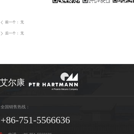
前一个：
无
ꄴ
后一个：
无
ꄲ
艾尔康
全国销售热线：
+86-751-5566636