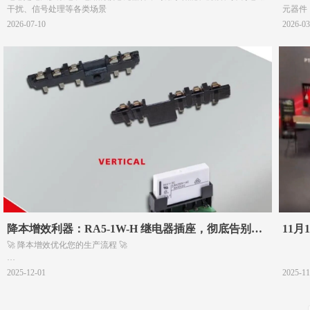
干扰、信号处理等各类场景
元器件
2026-07-10
2026-03
降本增效利器：RA5-1W-H 继电器插座，彻底告别
11
🚀 降本增效优化您的生产流程 🚀
PCB 继电器手动组装
创新
PCB工业插入式继电器通常需要额外的步骤：回流焊后，必须手动插入
2025-12-01
2025-11
和焊接继电器，这显然需要投入更多的时间和金钱。