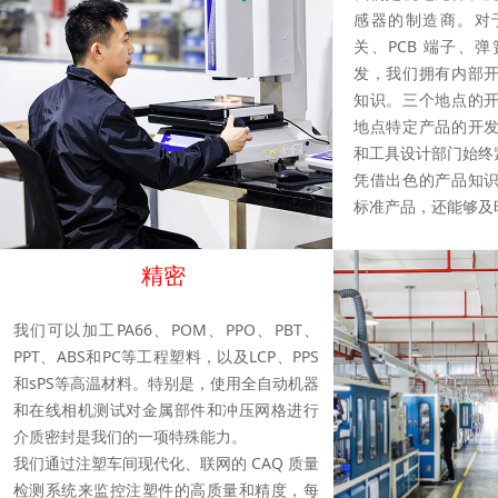
感器的制造商。对
关、PCB 端子、
发，我们拥有内部
知识。三个地点的
地点特定产品的开
和工具设计部门始终
凭借出色的产品知
标准产品，还能够及
精密
我们可以加工PA66、POM、PPO、PBT、
PPT、ABS和PC等工程塑料，以及LCP、PPS
和sPS等高温材料。特别是，使用全自动机器
和在线相机测试对金属部件和冲压网格进行
介质密封是我们的一项特殊能力。
我们通过注塑车间现代化、联网的 CAQ 质量
检测系统来监控注塑件的高质量和精度，每