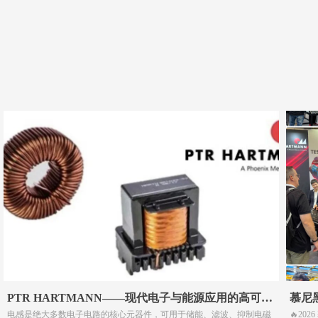
PTR HARTMANN——现代电子与能源应用的高可靠
慕尼
电感是绝大多数电子电路的核心元器件，可用于储能、滤波、抑制电磁
🔥2
电感解决方案
HAR